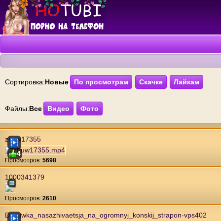
Сортировка:
Новые
По просмотрам
Скачке
Лайкам
Файлы:
Все
Видео
Фото
zhuw17355
4
Проcмотров:
5698
1000341379
Проcмотров:
2610
Devuwka_nasazhivaetsja_na_ogromnyj_konskij_strapon-vps402