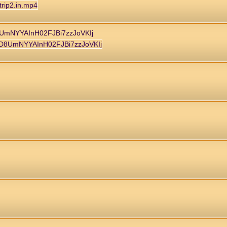
mNYYAInH02FJBi7zzJoVKIj