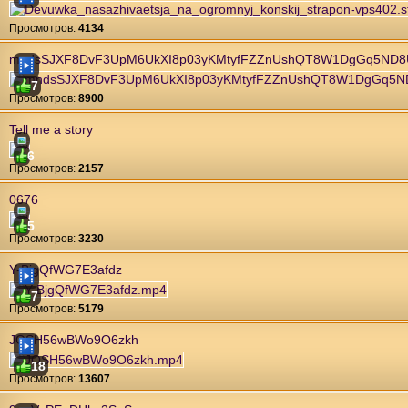
Проcмотров:
4134
mndsSJXF8DvF3UpM6UkXI8p03yKMtyfFZZnUshQT8W1DgGq5ND8U
7
Проcмотров:
8900
Tell me a story
6
Проcмотров:
2157
0676
5
Проcмотров:
3230
Y-BjgQfWG7E3afdz
7
Проcмотров:
5179
JOSH56wBWo9O6zkh
18
Проcмотров:
13607