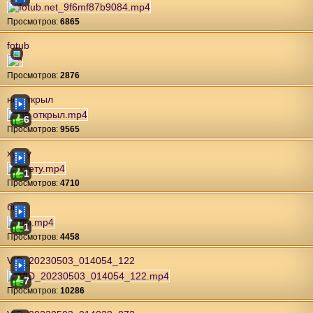
Проcмотров:
6865
fotub
Проcмотров:
2876
не открыл
6
Проcмотров:
9565
хуету
1
Проcмотров:
4710
бы
1
Проcмотров:
4458
VID_20230503_014054_122
7
Проcмотров:
10286