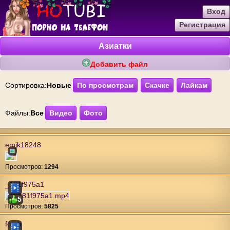
Вход
Регистрация
Азиатки
Добавить файл
Сортировка:
Новые
По просмотрам
Скачке
Лайкам
Файлы:
Все
Видео
Фото
emjk18248
Проcмотров:
1294
_181f975a1
5
Проcмотров:
5825
fotub