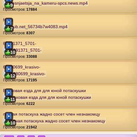
9
Проcмотров:
17884
fotub
7
Проcмотров:
8307
65391371_5701-
10
Проcмотров:
33088
65380699_krasivo-
12
Проcмотров:
17195
Верховая езда для для юной потаскушки
11
Проcмотров:
6222
пьяная потаскуха жадно сосет член незнакомцу
10
Проcмотров:
21942