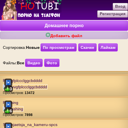
Вход
Регистрация
Домашнее порно
Добавить файл
Сортировка:
Новые
По просмотрам
Скачке
Лайкам
Файлы:
Все
Видео
Фото
Rtvvgfplccclggcbdddd
3
Проcмотров:
13472
Flashing
6
Проcмотров:
7898
Stesnjaetsja_na_kameru-spcs