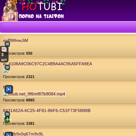
onB9IfmeJiM
Проcмотров:
550
3
шт
w_4108A9C06C97C2C4B9A4AC95A5FFA9EA
Проcмотров:
2321
fotub
Проcмотров:
6865
8431A52A-6C25-4F81-86F6-C51F73F5B98B
6
Проcмотров:
3381
UyZRb9x0q67m9x9L