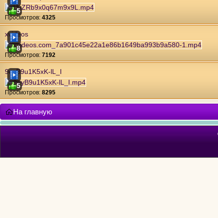
5
Проcмотров:
4325
xvideos
8
Проcмотров:
7192
9eyB9u1K5xK-lL_I
5
Проcмотров:
8295
На главную