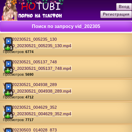
Вход
Регистрация
Поиск по запросу vid_202305
VID_20230521_005235_130
1
Проcмотров:
6774
VID_20230521_005137_748
2
Проcмотров:
5690
VID_20230521_004938_289
4
Проcмотров:
4712
VID_20230521_004629_352
6
Проcмотров:
7717
VID_20230503_014028_873